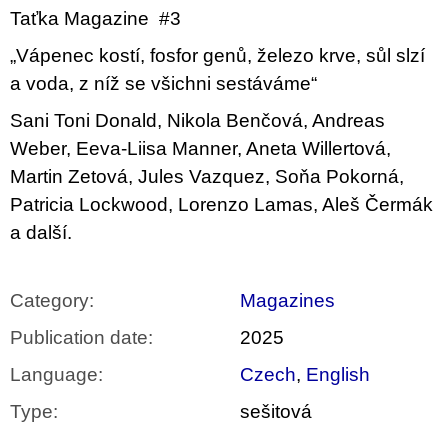
c
Taťka Magazine #3
o
m
„Vápenec kostí, fosfor genů, železo krve, sůl slzí
m
e
a voda, z níž se všichni sestáváme“
n
d
Sani Toni Donald, Nikola Benčová, Andreas
Weber, Eeva‑Liisa Manner, Aneta Willertová,
PŘIŠEL
Martin Zetová, Jules Vazquez, Soňa Pokorná,
ČAS
NA
Patricia Lockwood, Lorenzo Lamas, Aleš Čermák
DRUHOU
a další.
:
SMĚNU
VÝBĚR
Z
Category
:
Magazines
TEXTŮ
2022 –
2025
Publication date
:
2025
350
Language
:
Czech
,
English
Kč
Type
:
sešitová