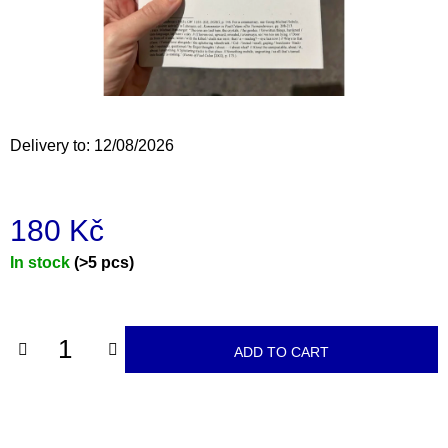
i
n
g
f
o
Delivery to:
12/08/2026
r
?
180 Kč
Measure
In stock
(>5 pcs)
price:
SEARCH
ADD TO CART
W
e
r
e