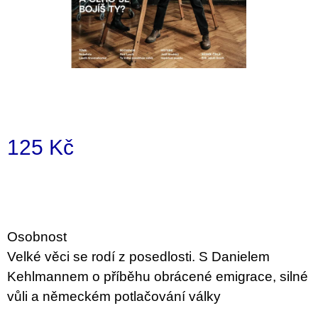
i
n
g
f
o
r
?
125 Kč
Measure
price:
SEARCH
Osobnost
Velké věci se rodí z posedlosti. S Danielem
W
Kehlmannem o příběhu obrácené emigrace, silné
e
r
vůli a německém potlačování války
e