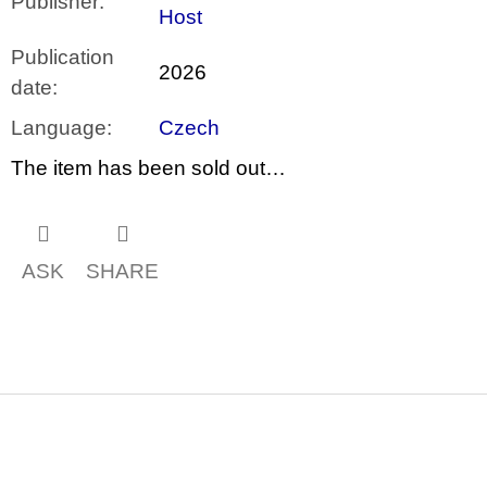
Publisher
:
Host
Publication
2026
date
:
Language
:
Czech
The item has been sold out…
ASK
SHARE
F
o