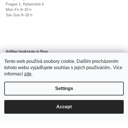
Prague 1, Hybernská 4
Mon–Fri 8–18 h
Sat–Sun 9–18 h
ArtMap bookstore in Brno
Galerie TIC
Tento web používá soubory cookie. Dalším procházením
Brno, Radnická 4
tohoto webu vyjadřujete souhlas s jejich používáním.. Více
Tue–Fri 11–19 h
Sat 14–19 h
informací
zde
.
Settings
Accept
© 2026 ArtMap. All rights reserved.
Edit
cookie settings