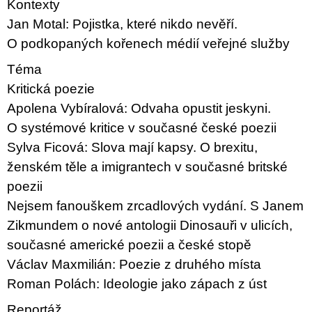
c
Kontexty
o
Jan Motal: Pojistka, které nikdo nevěří.
m
m
O podkopaných kořenech médií veřejné služby
e
n
Téma
d
Kritická poezie
Apolena Vybíralová: Odvaha opustit jeskyni.
VÝVAR
NEJEN
O systémové kritice v současné české poezii
ROMSKÉ
Sylva Ficová: Slova mají kapsy. O brexitu,
RECEPTY
PRO
ženském těle a imigrantech v současné britské
SNESITELNĚJŠÍ
KLIMA
poezii
300
Nejsem fanouškem zrcadlových vydání. S Janem
Kč
Zikmundem o nové antologii Dinosauři v ulicích,
Was:
350
současné americké poezii a české stopě
Kč
Václav Maxmilián: Poezie z druhého místa
Roman Polách: Ideologie jako zápach z úst
Reportáž