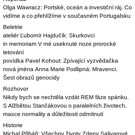
Olga Wawracz: Portské, oceán a investiční ráj. Co
vidíme a co přehlížíme v současném Portugalsku
Beletrie
ateliér Ľubomír Hajdučík: Skurkovci
in memoriam V mé useknuté noze prorocké
tetování
povídka Pavel Kohout: Zpívající vyzvědačka
nová jména Anna Marie Podlipná: Mravenci.
Šest obrazů genocidy
Rozhovor
Nikdy bych se nechtěla vzdát REM fáze spánku.
S Alžbětou Stančákovou o paralelních životech,
masce normality a důležitosti odmítnutí
Historie
Michal Přibáň: Všechny životy Zdeny Salivarové.