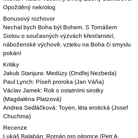
Opožděný nekrolog
Bonusový rozhovor
Nechal bych Boha být Bohem. S Tomášem
Sixtou o současných výzvách křesťanství,
náboženské výchově, vzteku na Boha či smyslu
pokání
Kritiky
Jakub Stanjura: Medúzy (Ondřej Nezbeda)
Paul Lynch: Píseň proroka (Jan Váňa)
Václav Jamek: Rok s ostatními sirotky
(Magdaléna Platzová)
Andrea Sedláčková: Toyen, léta erotická (Josef
Chuchma)
Recenze
Lukáš Balabán: Román pro pitomce (Petr A.