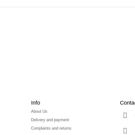
F
o
o
t
e
r
Info
Conta
About Us
Delivery and payment
Complaints and returns