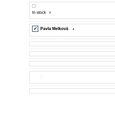
In stock
2
Pavla Melková
4