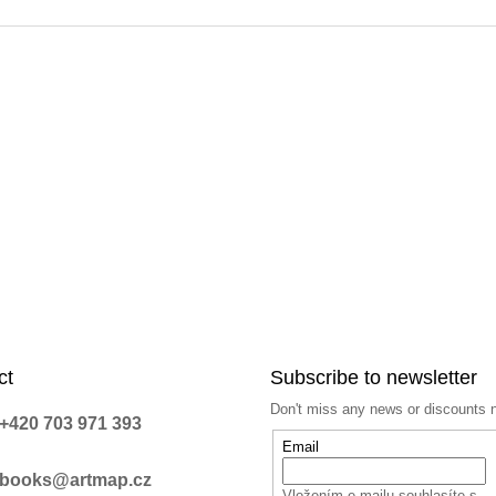
n
g
c
o
n
t
r
o
l
s
ct
Subscribe to newsletter
Don't miss any news or discounts 
+420 703 971 393
Email
books@artmap.cz
Vložením e-mailu souhlasíte s