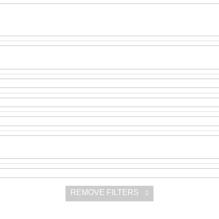
SNESITELNĚJŠ
200 Kč
300 Kč
Was:
350 Kč
REMOVE FILTERS