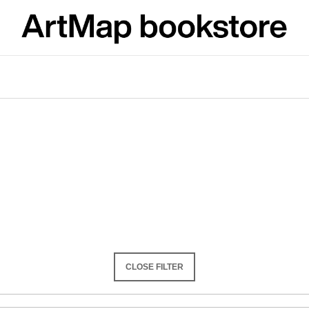
What are you looking for?
SEARCH
We recommend
CLOSE FILTER
ARTMAT KRABIČKA
VÝVAR
ARTMAT BOX
NEJEN ROMSK