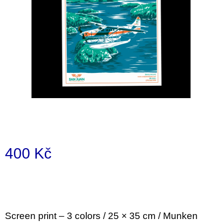
i
n
g
f
o
r
?
SEARCH
400 Kč
Measure
price:
W
e
r
e
Screen print – 3 colors / 25 × 35 cm / Munken