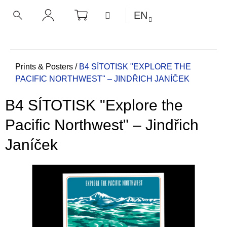
C
Skip
SHOPPING
MENU
EN
CART
a
to
BACK
BACK
SEARCH
LOGIN
content
r
t
W
h
Home
Prints & Posters
/
B4 SÍTOTISK "EXPLORE THE
PACIFIC NORTHWEST" – JINDŘICH JANÍČEK
a
t
B4 SÍTOTISK "Explore the
a
r
Pacific Northwest" – Jindřich
e
Janíček
y
o
u
l
o
o
k