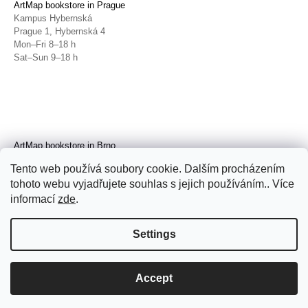
ArtMap bookstore in Prague
Kampus Hybernská
Prague 1, Hybernská 4
Mon–Fri 8–18 h
Sat–Sun 9–18 h
ArtMap bookstore in Brno
Galerie TIC
Tento web používá soubory cookie. Dalším procházením
Brno, Radnická 4
tohoto webu vyjadřujete souhlas s jejich používáním.. Více
Tue–Fri 11–19 h
Sat 14–19 h
informací
zde
.
Settings
Accept
© 2026 ArtMap. All rights reserved.
Edit
cookie settings