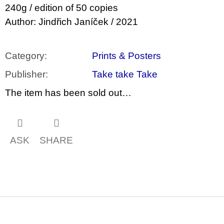
c
240g / edition of 50 copies
o
m
Author: Jindřich Janíček / 2021
m
e
n
Category
:
Prints & Posters
d
Publisher
:
Take take Take
ARTMAT
KRABIČKA
The item has been sold out…
ARTMAT
BOX
200
Kč
ASK
SHARE
F