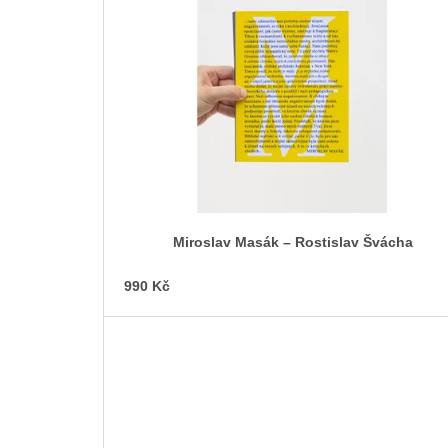
s
t
o
f
p
r
o
d
u
c
Miroslav Masák – Rostislav Švácha
t
s
990 Kč