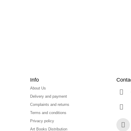
F
o
o
t
e
r
Info
Conta
About Us
Delivery and payment
Complaints and returns
Terms and conditions
Privacy policy
Art Books Distribution