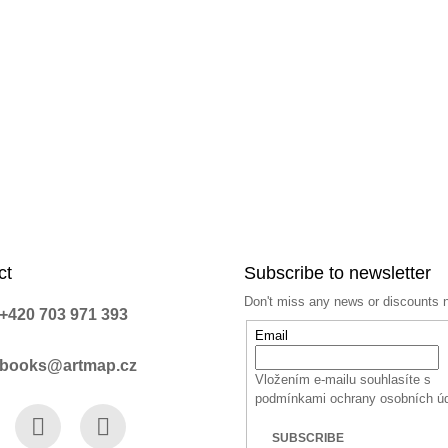
n
t
r
o
l
s
ct
Subscribe to newsletter
Don't miss any news or discounts 
+420 703 971 393
Email
books@artmap.cz
Vložením e-mailu souhlasíte s
podmínkami ochrany osobních ú
SUBSCRIBE