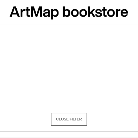
What are you looking for?
SEARCH
We recommend
CLOSE FILTER
JMÉNO
VÝVAR
NEJEN ROMSK
380 Kč