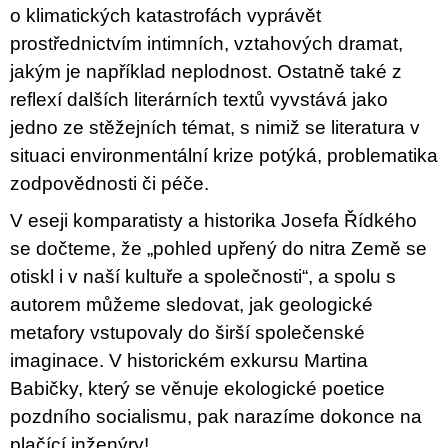
o klimatických katastrofách vyprávět
prostřednictvím intimních, vztahových dramat,
jakým je například neplodnost. Ostatně také z
reflexí dalších literárních textů vyvstává jako
jedno ze stěžejních témat, s nimiž se literatura v
situa­ci environmentální krize potýká, problematika
zodpovědnosti či péče.
V eseji komparatisty a historika Josefa Řídkého
se dočteme, že „pohled upřený do nitra Země se
otiskl i v naší kultuře a společnosti“, a spolu s
autorem můžeme sledovat, jak geologické
metafory vstupovaly do širší společenské
imaginace. V historickém exkursu Martina
Babičky, který se věnuje ekologické poetice
pozdního socialismu, pak narazíme dokonce na
plačící inženýry!