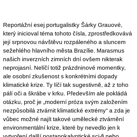
c
o
m
m
e
Reportážní esej portugalistky Šárky Grauové,
n
který inicioval téma tohoto čísla, zprostředkovává
d
její srpnovou návštěvu rozpáleného a sluncem
JMÉNO
sežehlého hlavního města Brazílie. Marasmus
380
našich inverzních zimních dní ovšem nikterak
Kč
neprojasní. Nelíčí totiž prázdninové momentky,
ale osobní zkušenost s konkrétními dopady
klimatické krize. Ty líčí tak sugestivně, až z toho
pálí oči a škrábe v krku. Především ale pokládá
otázku, proč je „moderní próza svým založením
nezpůsobilá ztvárnit klimatické extrémy“ a zda je
vůbec možné najít takové umělecké ztvárnění
environmentální krize, které by nevedlo jen k
vytvoření další postapokalyptické sci­-fi nebo