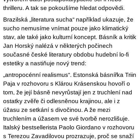
thrilleru. A tak se pokoušíme hledat odpovědi.
Brazilská „literatura sucha“ například ukazuje, že
sucho nemusíme vnímat pouze jako klimatický
stav, ale také jako kulturní koncept. Básník a kritik
Jan Horský nalézá v některých počinech
současné české literatury obdobu hudební lo­-fi
estetiky a nastiňuje nový trend:
„antropocénní realismus“. Estonská básnířka Triin
Paja v rozhovoru s Klárou Krásenskou hovoří o
tom, že její básně nevyrůstají jen z truchlení nad
ostatky zvěře či odlesněnou krajinou, ale i z
úžasu ze setkání s divočinou. A že mezi
truchlením a úžasem ve své tvorbě nerozlišuje.
Italský bestsellerista Paolo Giordano v rozhovoru
s Terezou Zavadilovou prozrazuje, proč se snaží