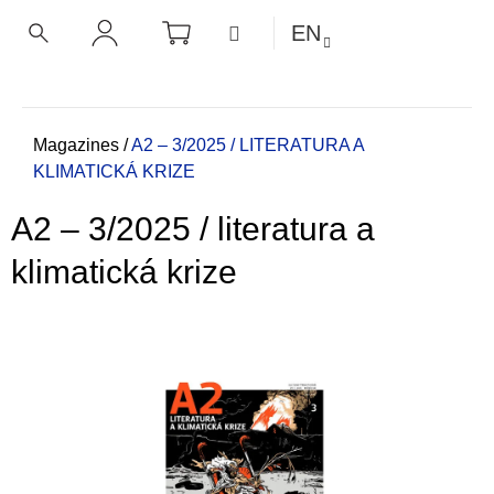
C
Skip
SHOPPING
MENU
EN
CART
a
to
BACK
BACK
SEARCH
LOGIN
content
r
t
W
h
Home
Magazines
/
A2 – 3/2025 / LITERATURA A
KLIMATICKÁ KRIZE
a
t
A2 – 3/2025 / literatura a
a
r
klimatická krize
e
y
o
u
l
o
o
k