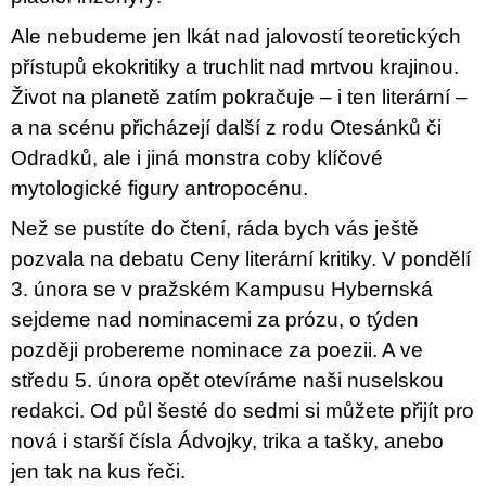
Ale nebudeme jen lkát nad jalovostí teoretických
přístupů ekokritiky a truchlit nad mrtvou krajinou.
Život na planetě zatím pokračuje – i ten literární –
a na scénu přicházejí další z rodu Otesánků či
Odradků, ale i jiná monstra coby klíčové
mytologické figury antropocénu.
Než se pustíte do čtení, ráda bych vás ještě
pozvala na debatu Ceny literární kritiky. V pondělí
3. února se v pražském Kampusu Hybernská
sejdeme nad nominacemi za prózu, o týden
později probereme nominace za poezii. A ve
středu 5. února opět otevíráme naši nuselskou
redakci. Od půl šesté do sedmi si můžete přijít pro
nová i starší čísla Ádvojky, trika a tašky, anebo
jen tak na kus řeči.