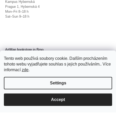
Kampus Hybernská
Prague 1, Hybernská 4
Mon–Fri 8–18 h
Sat–Sun 9–18 h
ArtMap bookstore in Brno
Galerie TIC
Tento web používá soubory cookie. Dalším procházením
Brno, Radnická 4
tohoto webu vyjadřujete souhlas s jejich používáním.. Více
Tue–Fri 11–19 h
Sat 14–19 h
informací
zde
.
Settings
Accept
© 2026 ArtMap. All rights reserved.
Edit
cookie settings