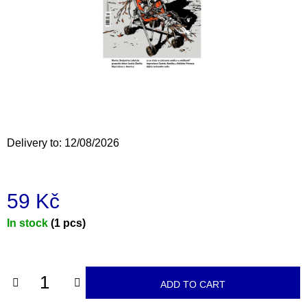
i
n
g
f
o
r
?
Delivery to:
12/08/2026
59 Kč
SEARCH
Measure
In stock
(1 pcs)
price:
W
e
r
ADD TO CART
e