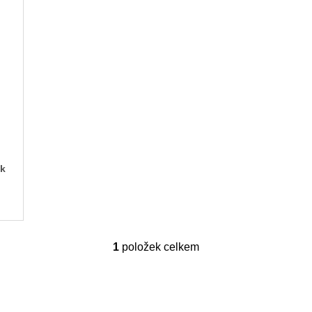
ek
1
položek celkem
O
v
l
á
d