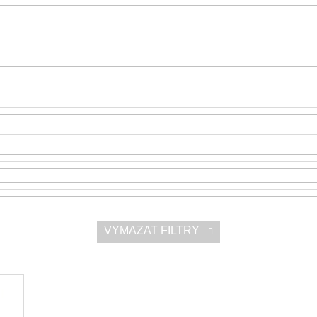
SNESITELNĚJŠ
300 Kč
Původně:
350 K
VYMAZAT FILTRY