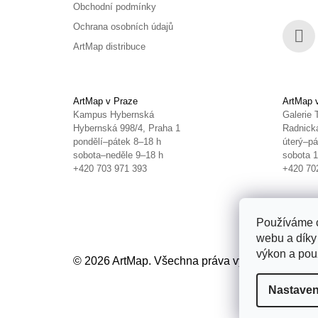
Obchodní podmínky
Ochrana osobních údajů
ArtMap distribuce
Face
ArtMap v Praze
ArtMap 
Kampus Hybernská
Galerie 
Hybernská 998/4, Praha 1
Radnická
pondělí–pátek 8–18 h
úterý–pá
sobota–neděle 9–18 h
sobota 
+420 703 971 393
+420 70
Používáme c
webu a díky
výkon a použ
© 2026 ArtMap. Všechna práva vyhrazena.
Uprav
Nastaven