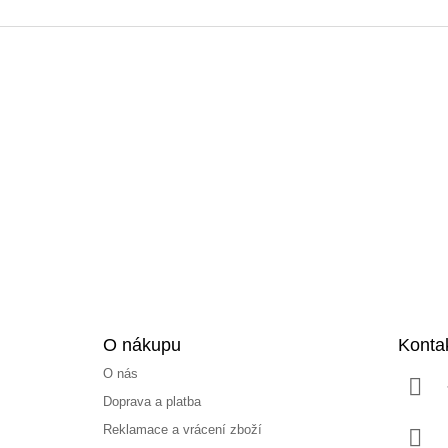
Z
á
p
a
t
í
O nákupu
Konta
O nás
Doprava a platba
Reklamace a vrácení zboží