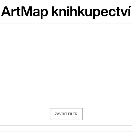
Co potřebujete najít?
HLEDAT
Doporučujeme
ZAVŘÍT FILTR
JMÉNO
VÝVAR
NEJEN ROMSK
380 Kč