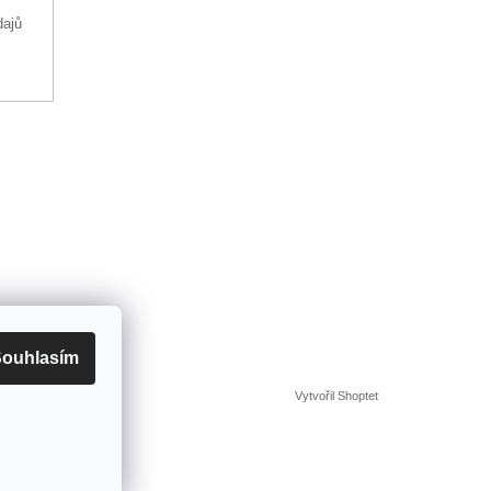
dajů
ouhlasím