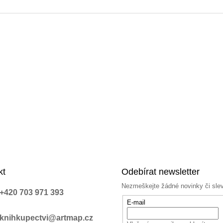
a
c
í
p
r
v
k
y
v
ý
p
i
s
u
kt
Odebírat newsletter
Nezmeškejte žádné novinky či sle
+420 703 971 393
E-mail
knihkupectvi@artmap.cz