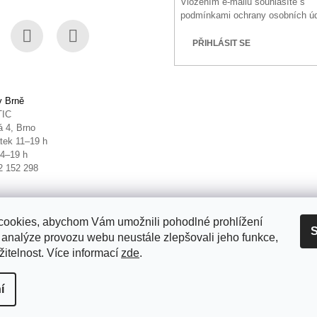
Vložením e-mailu souhlasíte s
podmínkami ochrany osobních ú
PŘIHLÁSIT SE
book
Instagram
YouTube
v Brně
TIC
 4, Brno
tek 11–19 h
14–19 h
2 152 298
ookies, abychom Vám umožnili pohodlné prohlížení
S
 analýze provozu webu neustále zlepšovali jeho funkce,
itelnost. Více informací
zde
.
it nastavení cookies
í