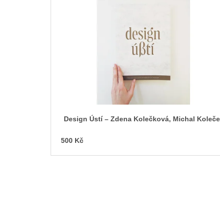
p
i
s
p
r
o
d
u
k
t
Design Ústí – Zdena Kolečková, Michal Koleč
ů
500 Kč