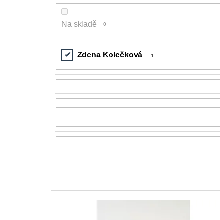
200 Kč
Na skladě
0
Zdena Kolečková
1
V
ý