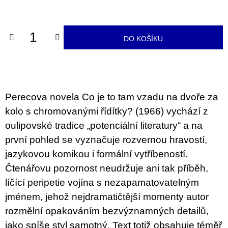
u
cena:
j
e
m
DO KOŠÍKU
e
PŘIŠEL
ČAS
NA
DRUHOU
Perecova novela Co je to tam vzadu na dvoře za
:
SMĚNU
kolo s chromovanými řídítky? (1966) vychází z
VÝBĚR
oulipovské tradice „potenciální literatury“ a na
Z
TEXTŮ
první pohled se vyznačuje rozvernou hravostí,
2022 –
2025
jazykovou komikou i formální vytříbeností.
350
Čtenářovu pozornost neudržuje ani tak příběh,
Kč
líčící peripetie vojína s nezapamatovatelným
jménem, jehož nejdramatičtější momenty autor
rozmělní opakováním bezvýznamných detailů,
jako spíše styl samotný. Text totiž obsahuje téměř