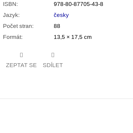
ISBN
:
978-80-87705-43-8
Jazyk
:
česky
Počet stran
:
88
Formát
:
13,5 × 17,5 cm
ZEPTAT SE
SDÍLET
Z
á
p