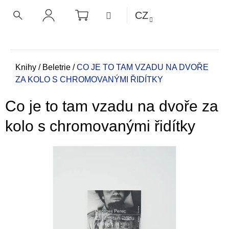
K
Přejít
NÁKUPNÍ
MENU
CZ
KOŠÍK
o
na
ZPĚT
ZPĚT
HLEDAT
PŘIHLÁŠENÍ
obsah
š
í
C
k
o
Domů
Knihy
/
Beletrie
/
CO JE TO TAM VZADU NA DVOŘE
ZA KOLO S CHROMOVANÝMI ŘIDÍTKY
p
o
Co je to tam vzadu na dvoře za
t
ř
kolo s chromovanými řidítky
e
b
u
j
e
t
e
n