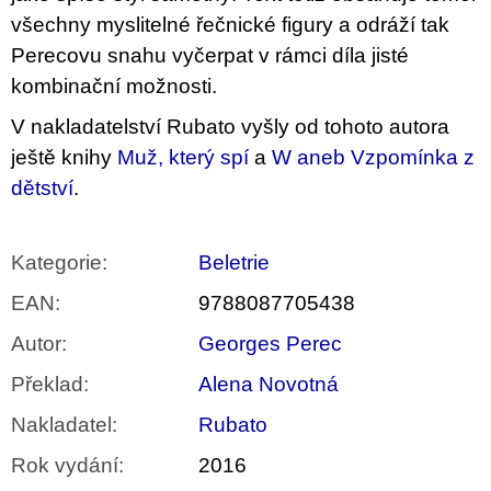
všechny myslitelné řečnické figury a odráží tak
Perecovu snahu vyčerpat v rámci díla jisté
kombinační možnosti.
V nakladatelství Rubato vyšly od tohoto autora
ještě knihy
Muž, který spí
a
W aneb Vzpomínka z
dětství
.
Kategorie
:
Beletrie
EAN
:
9788087705438
Autor
:
Georges Perec
Překlad
:
Alena Novotná
Nakladatel
:
Rubato
Rok vydání
:
2016