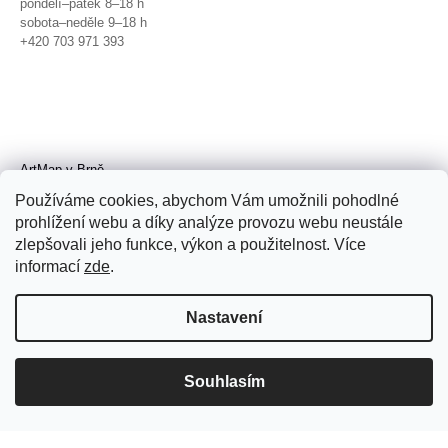
pondělí–pátek 8–18 h
sobota–neděle 9–18 h
+420 703 971 393
ArtMap v Brně
Galerie TIC
Používáme cookies, abychom Vám umožnili pohodlné
Radnická 4, Brno
prohlížení webu a díky analýze provozu webu neustále
úterý–pátek 11–19 h
zlepšovali jeho funkce, výkon a použitelnost. Více
sobota 14–19 h
+420 702 152 298
informací
zde
.
Nastavení
Souhlasím
© 2026 ArtMap. Všechna práva
vyhrazena.
Upravit nastavení cookies