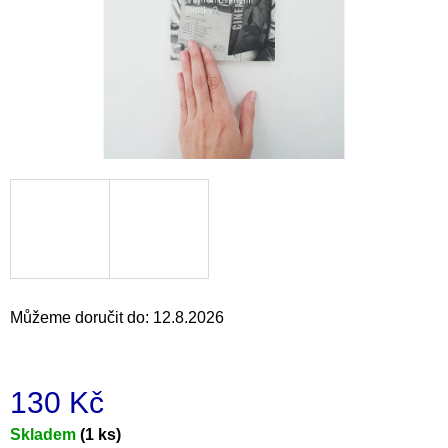
a
j
í
t
?
HLEDAT
Můžeme doručit do:
12.8.2026
D
o
p
o
130 Kč
r
u
Měrná
Skladem
(1 ks)
č