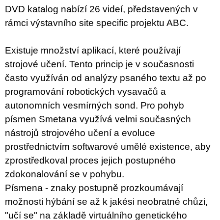
u
DVD katalog nabízí 26 videí, představených v
j
rámci výstavního site specific projektu ABC.
e
m
e
Existuje množství aplikací, které používají
strojové učení. Tento princip je v současnosti
VÝVAR
NEJEN
často využíván
od analýzy psaného textu až po
ROMSKÉ
RECEPTY
programování robotických vysavačů a
PRO
autonomních vesmírných sond.
Pro pohyb
SNESITELNĚJŠÍ
KLIMA
písmen Smetana využívá velmi současných
300
nástrojů strojového učení a evoluce
Kč
Původně:
prostřednictvím softwarové umělé existence, aby
350
zprostředkoval proces jejich postupného
Kč
zdokonalování se v pohybu.
Písmena - znaky postupně prozkoumávají
možnosti hýbání se až k jakési neobratné chůzi,
"učí se" na základě virtuálního genetického