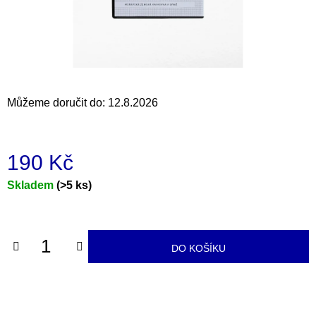
a
j
í
t
?
Můžeme doručit do:
12.8.2026
190 Kč
HLEDAT
Měrná
Skladem
(>5 ks)
cena:
D
o
DO KOŠÍKU
p
o
r
u
č