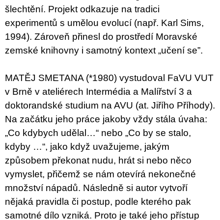
šlechtění.
Projekt odkazuje na tradici
experimentů
s umělou evolucí (např. Karl Sims,
1994). Zároveň přinesl do prostředí Moravské
zemské knihovny i samotný kontext „učení se”.
MATĚJ SMETANA (*1980) vystudoval FaVU VUT
v Brně v ateliérech Intermédia a Malířství 3 a
doktorandské studium na AVU (at. Jiřího Příhody).
Na začátku jeho práce jakoby vždy stála úvaha:
„Co kdybych udělal…“ nebo „Co by se stalo,
kdyby …“, jako když uvažujeme, jakým
způsobem překonat nudu, hrát si nebo něco
vymyslet, přičemž se nám otevírá nekonečné
množství nápadů. Následně si autor vytvoří
nějaká pravidla či postup, podle kterého pak
samotné dílo vzniká. Proto je také jeho přístup